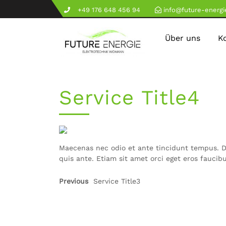
+49 176 648 456 94
info@future-energ
Über uns
K
Service Title4
Maecenas nec odio et ante tincidunt tempus. Do
quis ante. Etiam sit amet orci eget eros faucibu
Previous
Service Title3