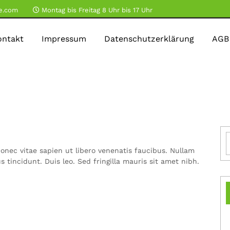
ie.com
Montag bis Freitag 8 Uhr bis 17 Uhr
ontakt
Impressum
Datenschutzerklärung
AGB
nec vitae sapien ut libero venenatis faucibus. Nullam
s tincidunt. Duis leo. Sed fringilla mauris sit amet nibh.