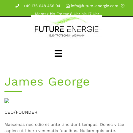
+49 176 648 456 94
info@future-energie.com
Montag bis Freitag 8 Uhr bis 17 Uhr
James George
CEO/FOUNDER
Maecenas nec odio et ante tincidunt tempus. Donec vitae
sapien ut libero venenatis faucibus. Nullam quis ante.